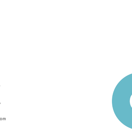
ト
。
com