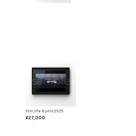
Still,life Kyoto2025
¥27,000