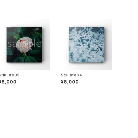
Still,life05
Still,life04
¥8,000
¥8,000